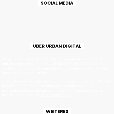
SOCIAL MEDIA
ÜBER URBAN DIGITAL
Dieses Portal informiert über Projekte, Neuigkeiten, Akteure, Tools
und Strategien rundum die digitale Stadt. Unsere Vision ist es, die
Triebkraft der Digitalisierung in die Bahnen einer erstrebenswerten
Stadtentwicklung zu lenken.
Es wird betrieben von Dimitri Ravin, der sich seit dem Jahr 2017 mit
dem Einfluss der Digitalisierung auf die Stadtentwicklung in
Deutschland befasst und mit Beratungs- und Vortragstätigkeiten in
diesem Bereich tätig ist.
Mehr erfahren →
WEITERES