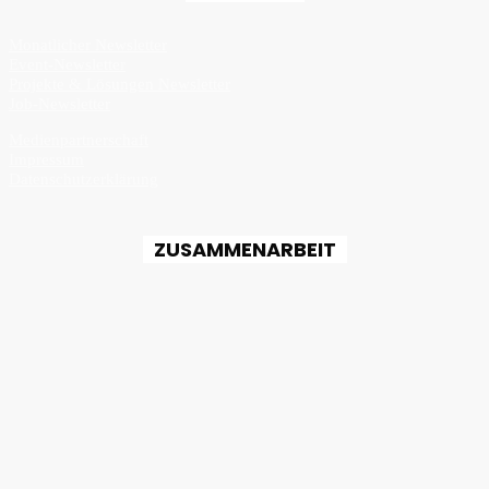
Monatlicher Newsletter
Event-Newsletter
Projekte & Lösungen Newsletter
Job-Newsletter
Medienpartnerschaft
Impressum
Datenschutzerklärung
ZUSAMMENARBEIT