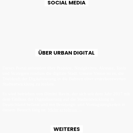
SOCIAL MEDIA
ÜBER URBAN DIGITAL
Dieses Portal informiert über Projekte, Neuigkeiten, Akteure, Tools
und Strategien rundum die digitale Stadt. Unsere Vision ist es, die
Triebkraft der Digitalisierung in die Bahnen einer erstrebenswerten
Stadtentwicklung zu lenken.
Es wird betrieben von Dimitri Ravin, der sich seit dem Jahr 2017 mit
dem Einfluss der Digitalisierung auf die Stadtentwicklung in
Deutschland befasst und mit Beratungs- und Vortragstätigkeiten in
diesem Bereich tätig ist.
Mehr erfahren →
WEITERES