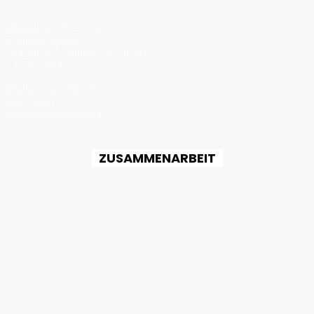
Monatlicher Newsletter
Event-Newsletter
Projekte & Lösungen Newsletter
Job-Newsletter
Medienpartnerschaft
Impressum
Datenschutzerklärung
ZUSAMMENARBEIT