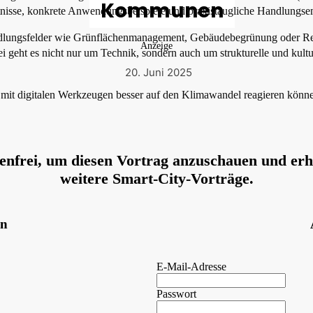
Kommunen
nntnisse, konkrete Anwendungsbeispiele und praxistaugliche Handlungs
dlungsfelder wie Grünflächenmanagement, Gebäudebegrünung oder Reg
Anzeige
i geht es nicht nur um Technik, sondern auch um strukturelle und kult
20. Juni 2025
it digitalen Werkzeugen besser auf den Klimawandel reagieren können
renfrei, um diesen Vortrag anzuschauen und erha
weitere Smart-City-Vorträge.
en
E-Mail-Adresse
Passwort