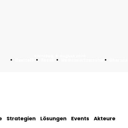
Samstag, 8. August 2026
Newsletter
Speaker
Medienpartnerschaft
Über uns
e
Strategien
Lösungen
Events
Akteure