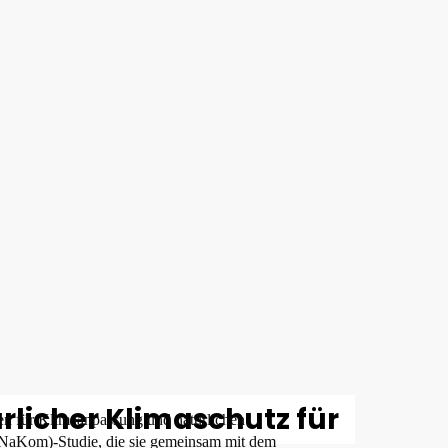
licher Klimaschutz für
ien für Klimaanpassung und natürlichen
iNaKom)-Studie, die sie gemeinsam mit dem