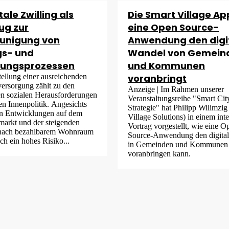
tale Zwilling als
Die Smart Village Ap
ug zur
eine Open Source-
unigung von
Anwendung den digi
gs- und
Wandel von Gemein
tungsprozessen
und Kommunen
tellung einer ausreichenden
voranbringt
rsorgung zählt zu den
Anzeige | Im Rahmen unserer
n sozialen Herausforderungen
Veranstaltungsreihe "Smart City
en Innenpolitik. Angesichts
Strategie" hat Philipp Wilimzig
en Entwicklungen auf dem
Village Solutions) in einem int
arkt und der steigenden
Vortrag vorgestellt, wie eine O
nach bezahlbarem Wohnraum
Source-Anwendung den digita
ch ein hohes Risiko...
in Gemeinden und Kommunen
voranbringen kann.