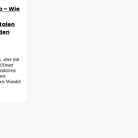
p – Wie
talen
den
, aber mit
 (Smart
eraktiven
pen
len Wandel