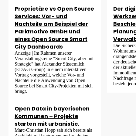
Proprietäre vs Open Source
Der digi
Services: Vor- und
Werkze
Nachteile am Beispiel der
Beschle
Parkmotive GmbH und
Planun
eines Open Source Smart
Verwal
City Dashboards
Die Sichers
Wohnraumve
Anzeige | Im Rahmen unserer
drängendste
Veranstaltungsreihe "Smart City, aber mit
der deutsch
Strategie" hat Alexander Süssemilch
der aktuell
(EDAG Group) in einem interaktiven
Immobilienm
Vortrag vorgestellt, welche Vor- und
Nachfrage 
Nachteile die Anwendung von Open
besteht jedo
Source bei Smart City-Projekten mit sich
bringt.
Open Data in bayerischen
Kommunen – Projekte
starten mit urbanistic.
Marc-Christian Hopp sah sich bereits als
Architekt mit langsamen und analogen