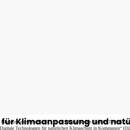
n für Klimaanpassung und natür
einen umfassenden Einblick in die Möglichkeiten digitaler Technolog
Digitale Technologien für natürlichen Klimaschutz in Kommunen“ (D