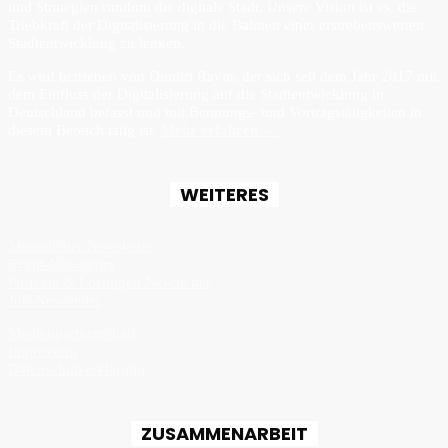
und Strategien rundum die digitale Stadt. Unsere Vision ist es, die
Triebkraft der Digitalisierung in die Bahnen einer erstrebenswerten
Stadtentwicklung zu lenken.
Es wird betrieben von Dimitri Ravin, der sich seit dem Jahr 2017 mit
dem Einfluss der Digitalisierung auf die Stadtentwicklung in
Deutschland befasst und mit Beratungs- und Vortragstätigkeiten in
diesem Bereich tätig ist.
Mehr erfahren →
WEITERES
Monatlicher Newsletter
Event-Newsletter
Projekte & Lösungen Newsletter
Job-Newsletter
Medienpartnerschaft
Impressum
Datenschutzerklärung
ZUSAMMENARBEIT