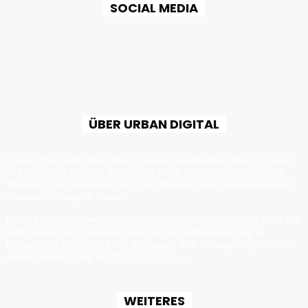
SOCIAL MEDIA
ÜBER URBAN DIGITAL
Dieses Portal informiert über Projekte, Neuigkeiten, Akteure, Tools
und Strategien rundum die digitale Stadt. Unsere Vision ist es, die
Triebkraft der Digitalisierung in die Bahnen einer erstrebenswerten
Stadtentwicklung zu lenken.
Es wird betrieben von Dimitri Ravin, der sich seit dem Jahr 2017 mit
dem Einfluss der Digitalisierung auf die Stadtentwicklung in
Deutschland befasst und mit Beratungs- und Vortragstätigkeiten in
diesem Bereich tätig ist.
Mehr erfahren →
WEITERES