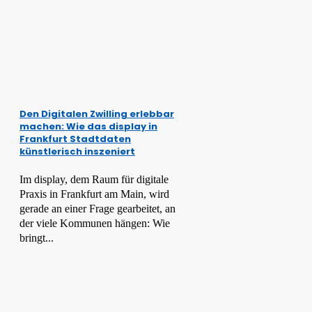
Den Digitalen Zwilling erlebbar
machen: Wie das display in
Frankfurt Stadtdaten
künstlerisch inszeniert
Im display, dem Raum für digitale
Praxis in Frankfurt am Main, wird
gerade an einer Frage gearbeitet, an
der viele Kommunen hängen: Wie
bringt...