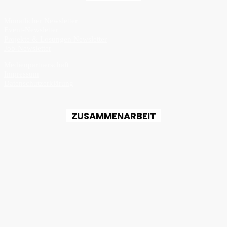
Monatlicher Newsletter
Event-Newsletter
Projekte & Lösungen Newsletter
Job-Newsletter
Medienpartnerschaft
Impressum
Datenschutzerklärung
ZUSAMMENARBEIT