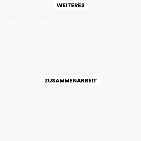
WEITERES
Monatlicher Newsletter
Event-Newsletter
Projekte & Lösungen Newsletter
Job-Newsletter
Medienpartnerschaft
Impressum
Datenschutzerklärung
ZUSAMMENARBEIT