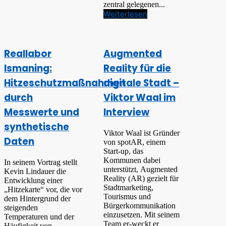
zentral gelegenen...
Weiterlesen
Reallabor
Augmented
Ismaning:
Reality für die
Hitzeschutzmaßnahmen
digitale Stadt –
durch
Viktor Waal im
Messwerte und
Interview
synthetische
Viktor Waal ist Gründer
Daten
von spotAR, einem
Start-up, das
Kommunen dabei
In seinem Vortrag stellt
unterstützt, Augmented
Kevin Lindauer die
Reality (AR) gezielt für
Entwicklung einer
Stadtmarketing,
„Hitzekarte“ vor, die vor
Tourismus und
dem Hintergrund der
Bürgerkommunikation
steigenden
einzusetzen. Mit seinem
Temperaturen und der
Team er-weckt er
Häufigkeit von