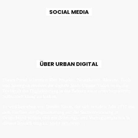
SOCIAL MEDIA
ÜBER URBAN DIGITAL
Dieses Portal informiert über Projekte, Neuigkeiten, Akteure, Tools
und Strategien rundum die digitale Stadt. Unsere Vision ist es, die
Triebkraft der Digitalisierung in die Bahnen einer erstrebenswerten
Stadtentwicklung zu lenken.
Es wird betrieben von Dimitri Ravin, der sich seit dem Jahr 2017 mit
dem Einfluss der Digitalisierung auf die Stadtentwicklung in
Deutschland befasst und mit Beratungs- und Vortragstätigkeiten in
diesem Bereich tätig ist.
Mehr erfahren →