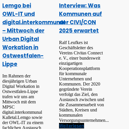
Lemgo bei
Interview: Was
OWL-IT und
Kommunen auf
digital.interkommunal
der CIVI/CON
– Mittwoch der
2025 erwartet
Urban Digital
Ralf Leufkes ist
Workation in
Geschäftsleiter des
Vereins Civitas Connect
Ostwestfalen-
e. V., einer bundesweit
Lippe
einzigartigen
Kooperationsplattform
für kommunale
Im Rahmen der
Unternehmen und
diesjährigen Urban
Kommunen. Der 2020
Digital Workation in
gegründete Verein
Ostwestfalen-Lippe
verfolgt das Ziel, den
trafen wir uns am
Austausch zwischen und
Mittwoch mit dem
die Zusammenarbeit von
MPSC
Städten, Kreisen und
digital.interkommunal
kommunalen
Kalletal.Lemgo sowie
Versorgungsunternehmen...
der OWL-IT zu einem
Weiterlesen
fachlichen Austausch