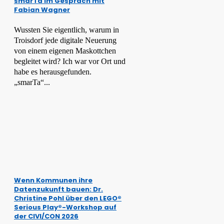
smarTa im Gespräch mit
Fabian Wagner
Wussten Sie eigentlich, warum in
Troisdorf jede digitale Neuerung
von einem eigenen Maskottchen
begleitet wird? Ich war vor Ort und
habe es herausgefunden.
„smarTa“...
Wenn Kommunen ihre
Datenzukunft bauen: Dr.
Christine Pohl über den LEGO®
Serious Play®-Workshop auf
der CIVI/CON 2026