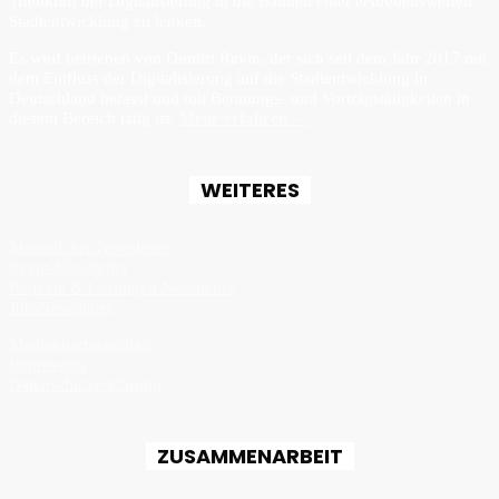
Triebkraft der Digitalisierung in die Bahnen einer erstrebenswerten
Stadtentwicklung zu lenken.
Es wird betrieben von Dimitri Ravin, der sich seit dem Jahr 2017 mit
dem Einfluss der Digitalisierung auf die Stadtentwicklung in
Deutschland befasst und mit Beratungs- und Vortragstätigkeiten in
diesem Bereich tätig ist.
Mehr erfahren →
WEITERES
Monatlicher Newsletter
Event-Newsletter
Projekte & Lösungen Newsletter
Job-Newsletter
Medienpartnerschaft
Impressum
Datenschutzerklärung
ZUSAMMENARBEIT