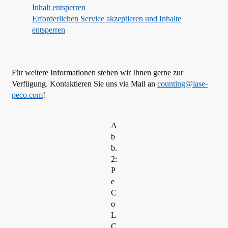
Inhalt entsperren
Erforderlichen Service akzeptieren und Inhalte
entsperren
Für weitere Informationen stehen wir Ihnen gerne zur
Verfügung. Kontaktieren Sie uns via Mail an
counting@lase-
peco.com
!
A
b
b.
2:
P
e
C
o
L
C