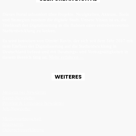
Dieses Portal informiert über Projekte, Neuigkeiten, Akteure, Tools
und Strategien rundum die digitale Stadt. Unsere Vision ist es, die
Triebkraft der Digitalisierung in die Bahnen einer erstrebenswerten
Stadtentwicklung zu lenken.
Es wird betrieben von Dimitri Ravin, der sich seit dem Jahr 2017 mit
dem Einfluss der Digitalisierung auf die Stadtentwicklung in
Deutschland befasst und mit Beratungs- und Vortragstätigkeiten in
diesem Bereich tätig ist.
Mehr erfahren →
WEITERES
Monatlicher Newsletter
Event-Newsletter
Projekte & Lösungen Newsletter
Job-Newsletter
Medienpartnerschaft
Impressum
Datenschutzerklärung