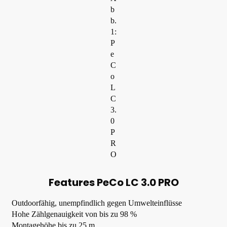
b
b.
1:
P
e
C
o
L
C
3.
0
P
R
O
Features PeCo LC 3.0 PRO
Outdoorfähig, unempfindlich gegen Umwelteinflüsse
Hohe Zählgenauigkeit von bis zu 98 %
Montagehöhe bis zu 25 m