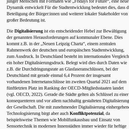
junger Menschen mit Formaten wie „Fridays for Future“, eine neue
Dynamik entwickelt Für die Stadtentwicklung bedeutet dies, dass d
Beteiligung der Bürger:innen und weiterer lokaler Stakeholder von
großer Bedeutung ist.
Die
Digitalisierung
ist ein entscheidender Hebel zur Bewältigung
der genannten Herausforderungen auf kommunaler Ebene. Dies
kommt z.B. in der „Neuen Leipzig Charta“, einem zentralen
Rahmenwerk der deutschen und europäischen Stadtentwicklung,
zum Ausdruck. In Deutschland besteht im internationalen Vergleich
ein hoher Digitalisierungsdruck. Belegt wird dies durch Daten wie
z.B. die Durchdringungsrate an Glasfaseranschlüssen, bei der
Deutschland mit gerade einmal 6,4 Prozent der insgesamt
vorhandenen Internetanschlüsse im zweiten Quartal 2021 auf dem
fünftletzten Platz im Ranking der OECD-Mitgliedsstaaten landet
(vgl. OECD, 2022). Gerade die Städte gelten als Schlüssel zu einer
konsequenteren und vor allem nachhaltig gestalteten Digitalisierun
der Gesellschaft. Die mit zunehmender Digitalisierung einhergehen
Technologisierung birgt aber auch
Konfliktpotenzial
, da
beispielsweise Themen wie Mobilfunkausbau und Einsatz von
Sensortechnik in modernen Innenstädten immer wieder für heftige