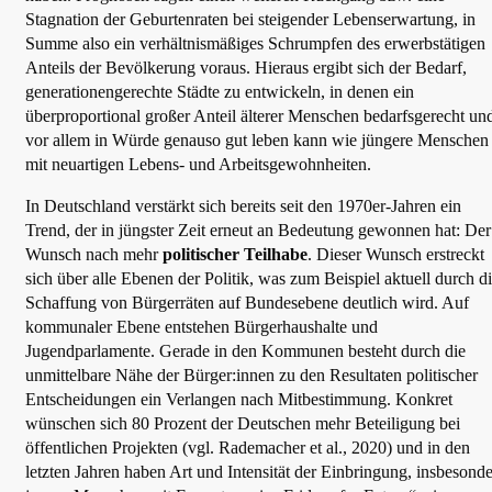
Stagnation der Geburtenraten bei steigender Lebenserwartung, in
Summe also ein verhältnismäßiges Schrumpfen des erwerbstätigen
Anteils der Bevölkerung voraus. Hieraus ergibt sich der Bedarf,
generationengerechte Städte zu entwickeln, in denen ein
überproportional großer Anteil älterer Menschen bedarfsgerecht un
vor allem in Würde genauso gut leben kann wie jüngere Menschen
mit neuartigen Lebens- und Arbeitsgewohnheiten.
In Deutschland verstärkt sich bereits seit den 1970er-Jahren ein
Trend, der in jüngster Zeit erneut an Bedeutung gewonnen hat: Der
Wunsch nach mehr
politischer Teilhabe
. Dieser Wunsch erstreckt
sich über alle Ebenen der Politik, was zum Beispiel aktuell durch d
Schaffung von Bürgerräten auf Bundesebene deutlich wird. Auf
kommunaler Ebene entstehen Bürgerhaushalte und
Jugendparlamente. Gerade in den Kommunen besteht durch die
unmittelbare Nähe der Bürger:innen zu den Resultaten politischer
Entscheidungen ein Verlangen nach Mitbestimmung. Konkret
wünschen sich 80 Prozent der Deutschen mehr Beteiligung bei
öffentlichen Projekten (vgl. Rademacher et al., 2020) und in den
letzten Jahren haben Art und Intensität der Einbringung, insbesond