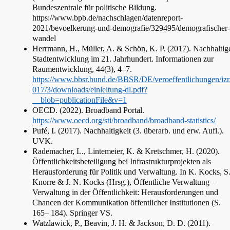
Bundeszentrale für politische Bildung.
https://www.bpb.de/nachschlagen/datenreport-
2021/bevoelkerung-und-demografie/329495/demografischer-
wandel
Herrmann, H., Müller, A. & Schön, K. P. (2017). Nachhaltig
Stadtentwicklung im 21. Jahrhundert. Informationen zur
Raumentwicklung, 44(3), 4–7.
https://www.bbsr.bund.de/BBSR/DE/veroeffentlichungen/izr
017/3/downloads/einleitung-dl.pdf?
__blob=publicationFile&v=1
OECD. (2022). Broadband Portal.
https://www.oecd.org/sti/broadband/broadband-statistics/
Pufé, I. (2017). Nachhaltigkeit (3. überarb. und erw. Aufl.).
UVK.
Rademacher, L., Lintemeier, K. & Kretschmer, H. (2020).
Öffentlichkeitsbeteiligung bei Infrastrukturprojekten als
Herausforderung für Politik und Verwaltung. In K. Kocks, S
Knorre & J. N. Kocks (Hrsg.), Öffentliche Verwaltung –
Verwaltung in der Öffentlichkeit: Herausforderungen und
Chancen der Kommunikation öffentlicher Institutionen (S.
165– 184). Springer VS.
Watzlawick, P., Beavin, J. H. & Jackson, D. D. (2011).