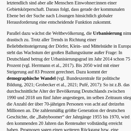
letztendlich sind aber alle Menschen Einwohner:innen einer
Gebietskörperschaft. Daraus folgt, dass gerade der kommunalen
Ebene bei der Suche nach Lösungen hinsichtlich globaler
Herausforderung eine entscheidende Funktion zukommt.
Parallel dazu wächst die Weltbevölkerung, die
Urbanisierung
nim
drastisch zu. Trotz aller Trends in Richtung einer
Beliebtheitssteigerung der Dörfer, Klein- und Mittelstädte in Europ
steht das Wachstum der großen Ballungsräume außer Frage: In
Deutschland betrug der Urbanisierungsgrad im Jahr 2014 schon 75
Prozent (vgl. Herrmann et al., 2017). Bis 2050 wird mit einer
Steigerung auf 83 Prozent gerechnet. Dazu kommt der
demographische Wandel
(vgl. Bundeszentrale für politische
Bildung, 2021; Grobecker et al., 2021; Pufé, 2017): So ist z.B. das
durchschnittliche Alter der Bevölkerung Deutschlands zwischen
1990 und 2018 um fünf Jahre angestiegen, im selben Zeitraum stie
die Anzahl der über 70-jährigen Personen von acht auf dreizehn
Millionen an. Die zahlenmäßig größte Generation der deutschen
Geschichte, die „Babyboomer“ der Jahrgänge 1955 bis 1970, wird 
den kommenden 20 Jahren das Rentenalter vollständig erreicht
haben. Prognosen sagen einen weiteren Rückgang bzw. eine