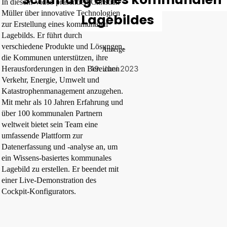
In diesem Video präsentiert Christian
Müller über innovative Technologien
Lagebildes
zur Erstellung eines kommunalen
Lagebilds. Er führt durch
verschiedene Produkte und Lösungen,
Anzeige
die Kommunen unterstützen, ihre
19. Juni 2023
Herausforderungen in den Bereichen
Verkehr, Energie, Umwelt und
Katastrophenmanagement anzugehen.
Mit mehr als 10 Jahren Erfahrung und
über 100 kommunalen Partnern
weltweit bietet sein Team eine
umfassende Plattform zur
Datenerfassung und -analyse an, um
ein Wissens-basiertes kommunales
Lagebild zu erstellen. Er beendet mit
einer Live-Demonstration des
Cockpit-Konfigurators.