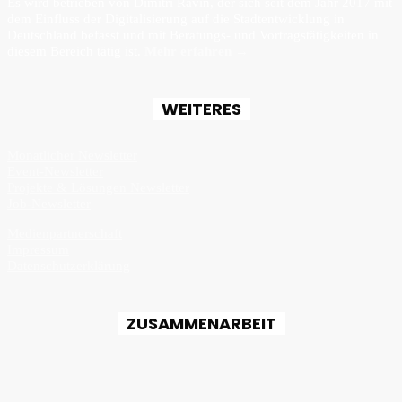
Es wird betrieben von Dimitri Ravin, der sich seit dem Jahr 2017 mit
dem Einfluss der Digitalisierung auf die Stadtentwicklung in
Deutschland befasst und mit Beratungs- und Vortragstätigkeiten in
diesem Bereich tätig ist.
Mehr erfahren →
WEITERES
Monatlicher Newsletter
Event-Newsletter
Projekte & Lösungen Newsletter
Job-Newsletter
Medienpartnerschaft
Impressum
Datenschutzerklärung
ZUSAMMENARBEIT