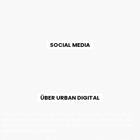
SOCIAL MEDIA
ÜBER URBAN DIGITAL
Dieses Portal informiert über Projekte, Neuigkeiten, Akteure, Tools
und Strategien rundum die digitale Stadt. Unsere Vision ist es, die
Triebkraft der Digitalisierung in die Bahnen einer erstrebenswerten
Stadtentwicklung zu lenken.