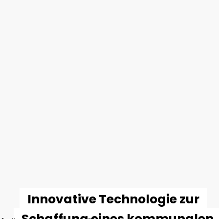
Innovative Technologie zur
Schaffung eines kommunalen