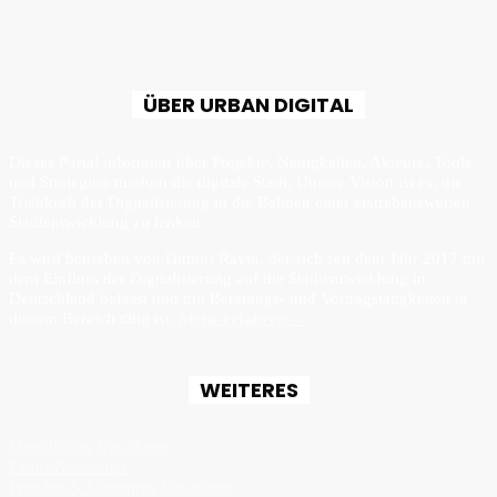
ÜBER URBAN DIGITAL
Dieses Portal informiert über Projekte, Neuigkeiten, Akteure, Tools
und Strategien rundum die digitale Stadt. Unsere Vision ist es, die
Triebkraft der Digitalisierung in die Bahnen einer erstrebenswerten
Stadtentwicklung zu lenken.
Es wird betrieben von Dimitri Ravin, der sich seit dem Jahr 2017 mit
dem Einfluss der Digitalisierung auf die Stadtentwicklung in
Deutschland befasst und mit Beratungs- und Vortragstätigkeiten in
diesem Bereich tätig ist.
Mehr erfahren →
WEITERES
Monatlicher Newsletter
Event-Newsletter
Projekte & Lösungen Newsletter