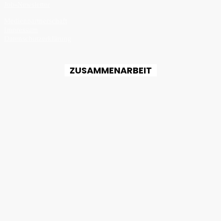
Job-Newsletter
Medienpartnerschaft
Impressum
Datenschutzerklärung
ZUSAMMENARBEIT