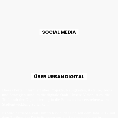
SOCIAL MEDIA
ÜBER URBAN DIGITAL
Dieses Portal informiert über Projekte, Neuigkeiten, Akteure, Tools
und Strategien rundum die digitale Stadt. Unsere Vision ist es, die
Triebkraft der Digitalisierung in die Bahnen einer erstrebenswerten
Stadtentwicklung zu lenken.
Es wird betrieben von Dimitri Ravin, der sich seit dem Jahr 2017 mit
dem Einfluss der Digitalisierung auf die Stadtentwicklung in