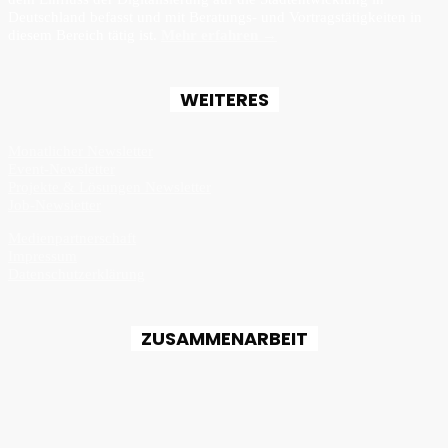
Deutschland befasst und mit Beratungs- und Vortragstätigkeiten in
diesem Bereich tätig ist.
Mehr erfahren →
WEITERES
Monatlicher Newsletter
Event-Newsletter
Projekte & Lösungen Newsletter
Job-Newsletter
Medienpartnerschaft
Impressum
Datenschutzerklärung
ZUSAMMENARBEIT